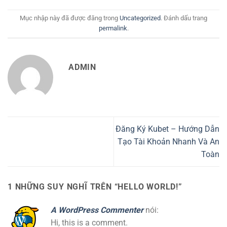
Mục nhập này đã được đăng trong
Uncategorized
. Đánh dấu trang
permalink
.
ADMIN
Đăng Ký Kubet – Hướng Dẫn
Tạo Tài Khoản Nhanh Và An
Toàn
1 NHỮNG SUY NGHĨ TRÊN “
HELLO WORLD!
”
A WordPress Commenter
nói:
Hi, this is a comment.