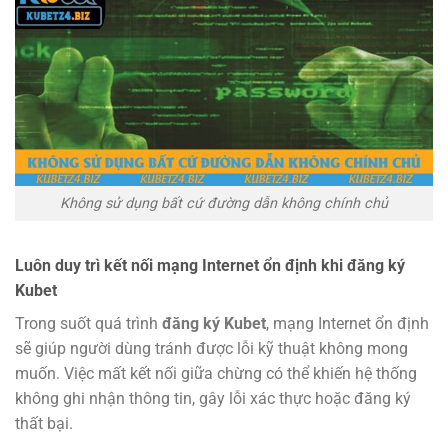
Không sử dụng bất cứ đường dẫn không chính chủ
Luôn duy trì kết nối mạng Internet ổn định khi đăng ký
Kubet
Trong suốt quá trình
đăng ký Kubet
, mạng Internet ổn định
sẽ giúp người dùng tránh được lỗi kỹ thuật không mong
muốn. Việc mất kết nối giữa chừng có thể khiến hệ thống
không ghi nhận thông tin, gây lỗi xác thực hoặc đăng ký
thất bại.