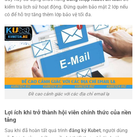
kiểm tra lịch sử hoạt động. Đừng quên bảo mật 2 lớp nếu
có để hỗ trợ tăng thêm lớp bảo vệ tối đa.
Đề cao cảnh giác với các địa chỉ email lạ
Lợi ích khi trở thành hội viên chính thức của nền
tảng
Sau khi đã hoàn tất quá trình
đăng ký Kubet
, người dùng