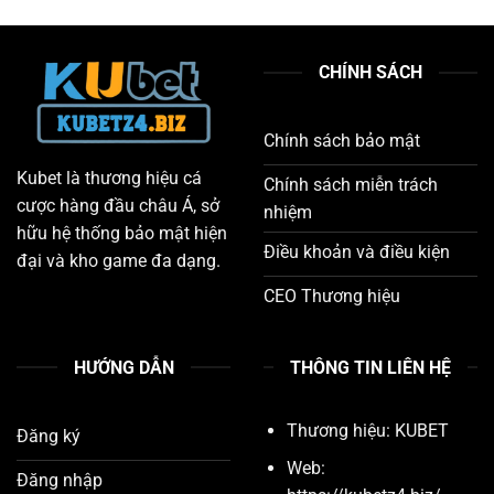
CHÍNH SÁCH
Chính sách bảo mật
Kubet là thương hiệu cá
Chính sách miễn trách
cược hàng đầu châu Á, sở
nhiệm
hữu hệ thống bảo mật hiện
Điều khoản và điều kiện
đại và kho game đa dạng.
CEO Thương hiệu
HƯỚNG DẪN
THÔNG TIN LIÊN HỆ
Thương hiệu: KUBET
Đăng ký
Web:
Đăng nhập