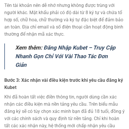
Tên tài khoản nên dễ nhớ nhưng không được trùng với
người khác. Mật khẩu phải có độ dài từ 8 ký tự và chứa tổ
hợp số, chữ hoa, chữ thường và ký tự đặc biệt để đảm bảo
an toàn. Địa chỉ email và số điện thoại cần hoạt động bình
thường để nhận mã xác thực.
Xem thêm:
Đăng Nhập Kubet – Truy Cập
Nhanh Gọn Chỉ Với Vài Thao Tác Đơn
Giản
Bước 3: Xác nhận vài điều kiện trước khi yêu cầu đăng ký
Kubet
Khi đã hoàn tất việc điền thông tin, người dùng cần xác
nhận các điều kiện mà nền tảng yêu cầu. Trên biểu mẫu
đăng ký sẽ có tùy chọn xác minh bạn đã đủ 18 tuổi, đồng ý
với các chính sách và quy định từ nền tảng. Chỉ khi hoàn
tất các xác nhận này, hệ thống mới chấp nhận yêu cầu